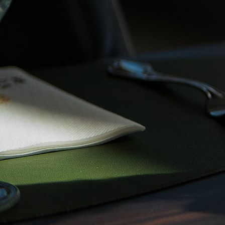
wed-andrea_benny-344