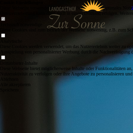
Cookie-Einstellungen
Diese Webseite verwendet Cookies, um Besuchern ein optimales Nutzerer
Datenverarbeitung kann dann auch in einem Drittland erfolgen. Weiter
Technisch notwendige
Diese Cookies sind zum Betrieb der Webseite notwendig, z.B. zum Sch
Analytische
Diese Cookies werden verwendet, um das Nutzererlebnis weiter zu optim
Ausspielung von personalisierter Werbung durch die Nachverfolgung de
Drittanbieter-Inhalte
Diese Webseite bietet möglicherweise Inhalte oder Funktionalitäten an,
Nutzeraktivität zu verfolgen oder ihre Angebote zu personalisieren und
Ablehnen
Alle akzeptieren
Speichern