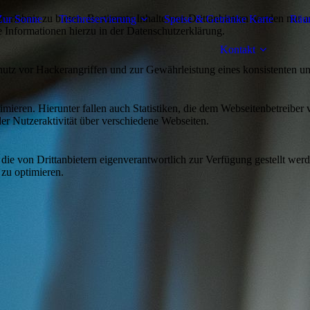
lebnis zu bieten. Bestimmte Inhalte von Drittanbietern werden nur ang
Zur Sonne
Tischreservierung
Speise & Getränke Karte
Räum
e Informationen hierzu in der Datenschutzerklärung.
Kontakt
utz vor Hackerangriffen und zur Gewährleistung eines konsistenten un
ieren. Hierunter fallen auch Statistiken, die dem Webseitenbetreiber v
r Nutzeraktivität über verschiedene Webseiten.
 die von Drittanbietern eigenverantwortlich zur Verfügung gestellt wer
 zu optimieren.