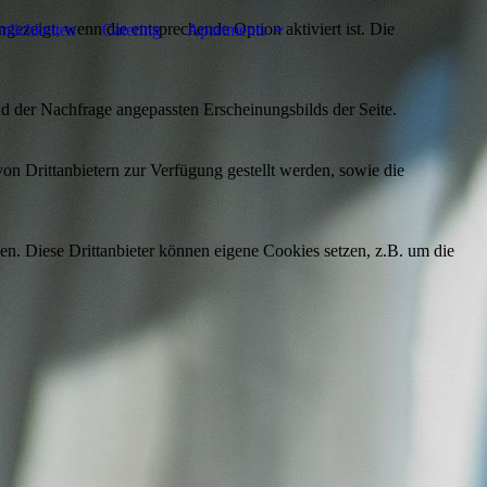
ezeigt, wenn die entsprechende Option aktiviert ist. Die
lichkeiten
Catering
Apartments
d der Nachfrage angepassten Erscheinungsbilds der Seite.
on Drittanbietern zur Verfügung gestellt werden, sowie die
den. Diese Drittanbieter können eigene Cookies setzen, z.B. um die