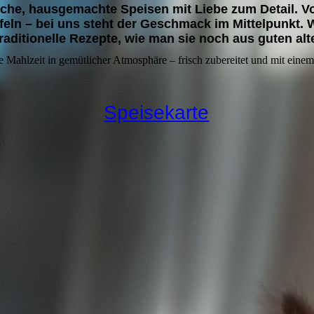
iche, hausgemachte Speisen mit Liebe zum Detail. Vo
ffeln – bei uns steht der Geschmack im Mittelpunkt.
raditionelle Rezepte, wie man sie noch aus guten alt
 Mahlzeit in gemütlicher Atmosphäre – frisch zubereitet und mit einem
Speisekarte