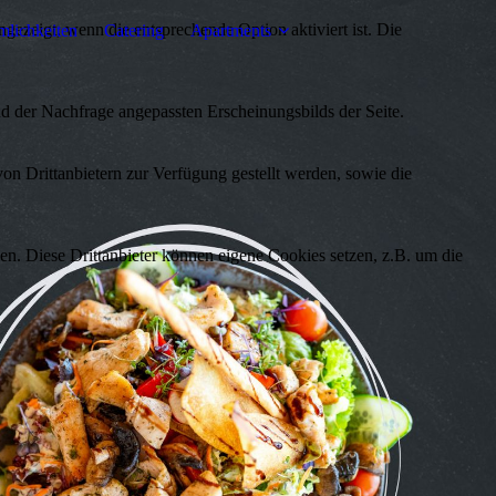
ezeigt, wenn die entsprechende Option aktiviert ist. Die
lichkeiten
Catering
Apartments
d der Nachfrage angepassten Erscheinungsbilds der Seite.
on Drittanbietern zur Verfügung gestellt werden, sowie die
den. Diese Drittanbieter können eigene Cookies setzen, z.B. um die