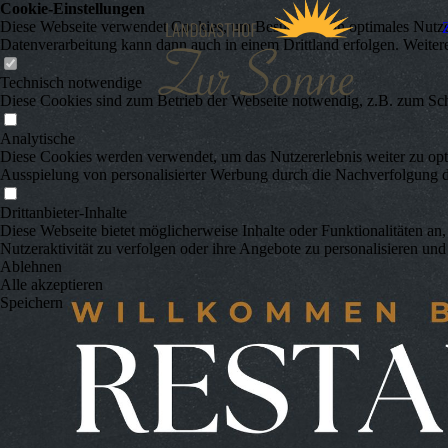
Cookie-Einstellungen
Diese Webseite verwendet Cookies, um Besuchern ein optimales Nutzerer
Datenverarbeitung kann dann auch in einem Drittland erfolgen. Weiter
Technisch notwendige
Diese Cookies sind zum Betrieb der Webseite notwendig, z.B. zum Sch
Analytische
Diese Cookies werden verwendet, um das Nutzererlebnis weiter zu optim
Ausspielung von personalisierter Werbung durch die Nachverfolgung de
Drittanbieter-Inhalte
Diese Webseite bietet möglicherweise Inhalte oder Funktionalitäten an,
Nutzeraktivität zu verfolgen oder ihre Angebote zu personalisieren und
Ablehnen
Alle akzeptieren
Speichern