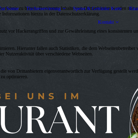
lebnis zu bieten. Bestimmte Inhalte von Drittanbietern werden nur ang
Zur Sonne
Tischreservierung
Speise & Getränke Karte
Räum
e Informationen hierzu in der Datenschutzerklärung.
Kontakt
utz vor Hackerangriffen und zur Gewährleistung eines konsistenten un
ieren. Hierunter fallen auch Statistiken, die dem Webseitenbetreiber v
r Nutzeraktivität über verschiedene Webseiten.
 die von Drittanbietern eigenverantwortlich zur Verfügung gestellt wer
 zu optimieren.